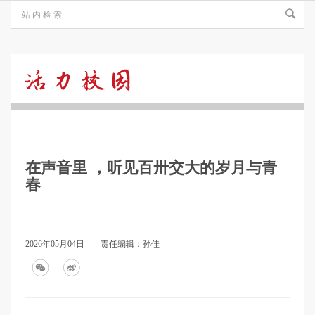
活
力
在声音里 ，听见百卅交大的岁月与青
校
春
园
2026年05月04日
责任编辑：孙佳