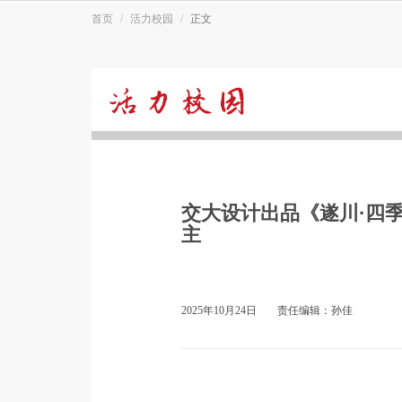
首页
活力校园
正文
活
力
交大设计出品《遂川·四
校
主
园
2025年10月24日
责任编辑：孙佳