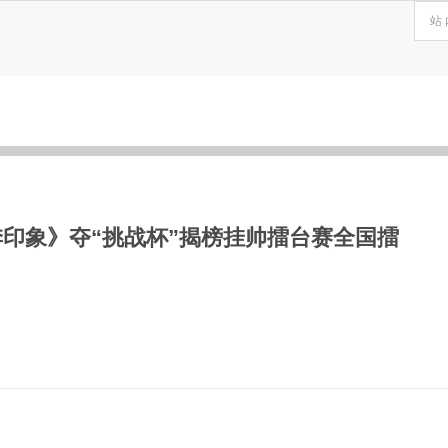
季印象》夺“挑战杯”揭榜挂帅擂台赛全国擂