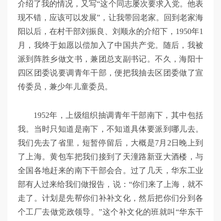
介绍了我的情况，又写“这个同志屡次要求入党。他表
现不错，应该可以发展”，让我带回老家。回到老家海
阳以后，在村干部刘振良、刘顺永的介绍下，1950年1
月，我终于如愿以偿加入了中国共产党。随后，我被
派到阵胜乡做文书，兼团总支副书记。不久，海阳十
四区团委说要调青年干部，便把我抽去区团委做了宣
传委员，兼少年儿童委员。
1952年，上级组织抽调青年干部南下，其中包括
我。当时只知道是南下，不知道具体要派到哪儿去。
我们先去了省里，短暂停留后，大概是7月2日晚上到
了上海。黄包车把我们接到了天潼路新亚大酒楼，与
全国各地赶来的南下干部会合。过了几天，华东工业
部有人过来给我们做报告，说：“你们来了上海，就不
走了。计划是先帮你们补补文化，然后把你们分到各
个工厂去做党政领导。”这个补文化的班就叫“华东干