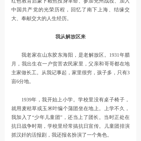
红色教育启蒙下毅然投身革命、参加兖州战役、加入
中国共产党的光荣历程，回忆了南下上海、结缘交
大、奉献交大的人生经历。
我从解放区来
我老家在山东胶东海阳，是老解放区。1931年腊
月，我出生在一户贫苦农民家里，父亲和哥哥都在地
主家做长工。从我记事起，家里很穷，孩子多，只有3
亩6分地。
1939年，我开始上小学。学校里没有桌子椅子，
就用麦秸草或玉米叶编个蒲团坐在地上。上学不久，
我加入了“少年儿童团”，还当上了团长。当时正处在
抗日战争时期，学校里经常搞抗日宣传。儿童团排演
抓汉奸的活报剧，我还报名扮演了一个角色。