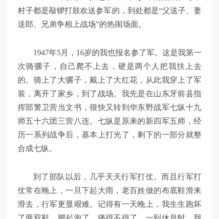
村子都是敲锣打鼓欢送参军的，到处都是“父送子、妻
送郎、兄弟争相上战场”的热闹场面。
1947年5月，16岁的我也报名参了军。这是我第一
次骑骡子，自己爬不上去，硬是两个人把我扶上去
的。骑上了大骡子，戴上了大红花，从此我穿上了军
装，离开了家乡，到了战场。我先是在山东牙前县指
挥部警卫营当文书，很快又转到华东野战军七纵十九
师五十六团三营八连。七纵是原来的新四军五师，经
历一系列战争后，基本上打光了，剩下的一部分就整
合成七纵。
到了部队以后，几乎天天行军打仗。而且行军打
仗常在晚上，一旦下起大雨，老百姓做的布底鞋滑来
滑去，行军更显艰难。记得有一天晚上，我生生跑坏
了两双鞋，脚起泡了，痛得不得了。一到休息时，我