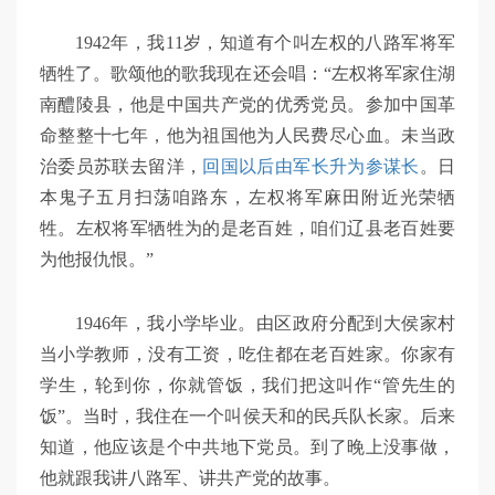
1942年，我11岁，知道有个叫左权的八路军将军
牺牲了。歌颂他的歌我现在还会唱：“左权将军家住湖
南醴陵县，他是中国共产党的优秀党员。参加中国革
命整整十七年，他为祖国他为人民费尽心血。未当政
治委员苏联去留洋，
回国以后由军长升为参谋长
。日
本鬼子五月扫荡咱路东，左权将军麻田附近光荣牺
牲。左权将军牺牲为的是老百姓，咱们辽县老百姓要
为他报仇恨。”
1946年，我小学毕业。由区政府分配到大侯家村
当小学教师，没有工资，吃住都在老百姓家。你家有
学生，轮到你，你就管饭，我们把这叫作“管先生的
饭”。当时，我住在一个叫侯天和的民兵队长家。后来
知道，他应该是个中共地下党员。到了晚上没事做，
他就跟我讲八路军、讲共产党的故事。