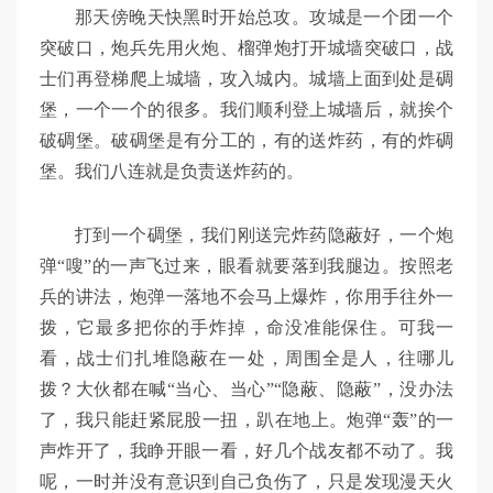
那天傍晚天快黑时开始总攻。攻城是一个团一个
突破口，炮兵先用火炮、榴弹炮打开城墙突破口，战
士们再登梯爬上城墙，攻入城内。城墙上面到处是碉
堡，一个一个的很多。我们顺利登上城墙后，就挨个
破碉堡。破碉堡是有分工的，有的送炸药，有的炸碉
堡。我们八连就是负责送炸药的。
打到一个碉堡，我们刚送完炸药隐蔽好，一个炮
弹“嗖”的一声飞过来，眼看就要落到我腿边。按照老
兵的讲法，炮弹一落地不会马上爆炸，你用手往外一
拨，它最多把你的手炸掉，命没准能保住。可我一
看，战士们扎堆隐蔽在一处，周围全是人，往哪儿
拨？大伙都在喊“当心、当心”“隐蔽、隐蔽”，没办法
了，我只能赶紧屁股一扭，趴在地上。炮弹“轰”的一
声炸开了，我睁开眼一看，好几个战友都不动了。我
呢，一时并没有意识到自己负伤了，只是发现漫天火