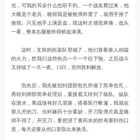
光，可我的耳朵什么也听不到。一个战友爬过来，他
大概是个老兵，晓得我是被炮弹炸聋了，就用手推了
推我。只见他手上满是血，我这时才感觉疼痛，低头
一看，整条右腿被炸得鲜血淋漓。
这时，支前的担架队登城了，他们冒着敌人凶猛
的火力，把我们这些伤兵一个一个往下拖。之后战斗
又持续了一天一夜。13日，兖州胜利解放。
负伤后，我先被抬到团部包扎所做了简单包扎，
再转到师部简单处理后，紧接着又转到了纵队。纵队
在泗水，离战场有好几里路，搭着医疗帐篷，我就在
那儿开的刀。当时麻药十分紧缺，开刀取弹片真是痛
得不得了。开完刀，要把浸了黄药水的纱布塞到伤口
里，每天还要从伤口里取出来换洗。