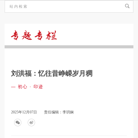
初
心
刘洪福：忆往昔峥嵘岁月稠
·
—
初心 · 印迹
印
2025年12月07日
责任编辑：李玥娴
迹