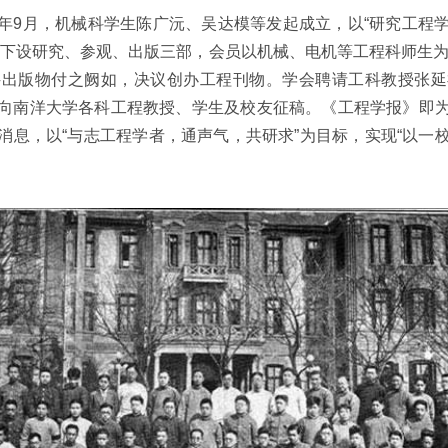
1年9月，机械科学生陈广沅、吴达模等发起成立，以“研究工程
会下设研究、参观、出版三部，会员以机械、电机等工程科师生为主
科出版物付之阙如，决议创办工程刊物。学会聘请工科教授张延
向南洋大学各科工程教授、学生及校友征稿。《工程学报》即
消息，以“与志工程学者，通声气，共研求”为目标，实现“以一