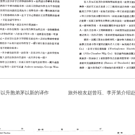
以升胞弟茅以新的译作
旅外校友赵曾珏、李开第介绍