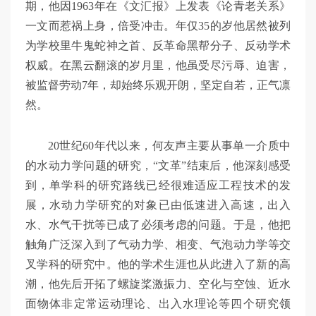
期，他因1963年在《文汇报》上发表《论青老关系》
一文而惹祸上身，倍受冲击。年仅35的岁他居然被列
为学校里牛鬼蛇神之首、反革命黑帮分子、反动学术
权威。在黑云翻滚的岁月里，他虽受尽污辱、迫害，
被监督劳动7年，却始终乐观开朗，坚定自若，正气凛
然。
20世纪60年代以来，何友声主要从事单一介质中
的水动力学问题的研究，“文革”结束后，他深刻感受
到，单学科的研究路线已经很难适应工程技术的发
展，水动力学研究的对象已由低速进入高速，出入
水、水气干扰等已成了必须考虑的问题。于是，他把
触角广泛深入到了气动力学、相变、气泡动力学等交
叉学科的研究中。他的学术生涯也从此进入了新的高
潮，他先后开拓了螺旋桨激振力、空化与空蚀、近水
面物体非定常运动理论、出入水理论等四个研究领