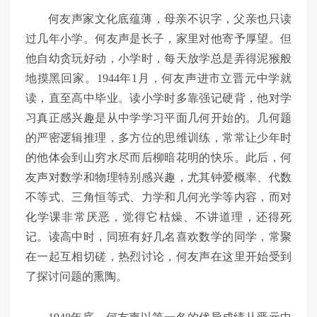
何友声家文化底蕴薄，母亲不识字，父亲也只读
过几年小学。何友声是长子，家里对他寄予厚望。但
他自幼贪玩好动，小学时，每天放学总是弄得泥猴般
地摸黑回家。1944年1月，何友声进市立晋元中学就
读，直至高中毕业。读小学时多靠强记硬背，他对学
习真正感兴趣是从中学学习平面几何开始的。几何题
的严密逻辑推理，多方位的思维训练，常常让少年时
的他体会到山穷水尽而后柳暗花明的快乐。此后，何
友声对数学和物理特别感兴趣，尤其钟爱概率、代数
不等式、三角恒等式、力学和几何光学等内容，而对
化学课非常厌恶，觉得它枯燥、不讲道理，还得死
记。读高中时，同班有好几名喜欢数学的同学，常聚
在一起互相切磋，热烈讨论，何友声在这里开始受到
了探讨问题的熏陶。