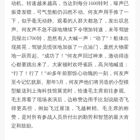
动机。转速越来越高，当达到每分1600转时，噪声已
振聋发聩，可气垫船仍岿然不动。何友声用手推了一
下，似乎毫无动静。观看的人群大都急了，发出叹息
声。何友声不急不躁地继续下令增加转速，未等驾驶
员报出1700转，忽然有人大喊一声：“动了”！船体出
现摇晃，驾驶员慌张地加扳了一点油门，庞然大物霍
地一跃而起。“成功了！”何友声回过神来，激动得连
心都要跳出来了。大家顿时欢呼雀跃，高兴地喊道：
“行了！行了！”40多年前那惊心动魄的一刻，何友声
至今记忆犹新。那年5月，何友声他们将另造的小型模
型艇送到上海科技馆展览时，恰逢毛主席前往参观。
毛主席看了现场表演后，边称赞边用手比划说能否飞
得更高些，例如飞过屋顶，飞越树梢。毛主席的称
赞，是对所有参战人员所付出的勤劳和智慧的最大肯
定和鼓励。