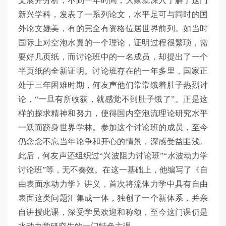
文展开分析，不到一年时间，大家就深入了解了这门
新兴学科，发表了一系列论文，水平足可与同时的国
外论文媲美，有的完全有资格位居世界前列。如当时
国际上对空泡水翼的一个理论，证明过程很繁琐，需
要好几页纸，而讨论班中的一名成员，却提出了一个
半页纸的全新证明。讨论班存在的一年多里，国家正
处于三年困难时期，何友声他们常常饿着肚子热烈讨
论，“一旦有所收获，就感觉不到肚子饿了”。正是这
样的探求精神和努力，使得国内空泡流理论研究水平
一跃而跻身世界学林。参加这个讨论班的成员，至今
仍念念不忘当年论争和开心的情景，深感受益匪浅。
此后，何友声还组织过“兴波阻力讨论班”“水波动力学
讨论班”等，无不奏效。在这一基础上，他编写了《自
由表面水动力学》讲义，首次将流体力学中具有自由
表面这类问题汇集成一体，独创了一个新体系，并亲
自讲授此课，深受学员欢迎和称颂，至今这门课仍是