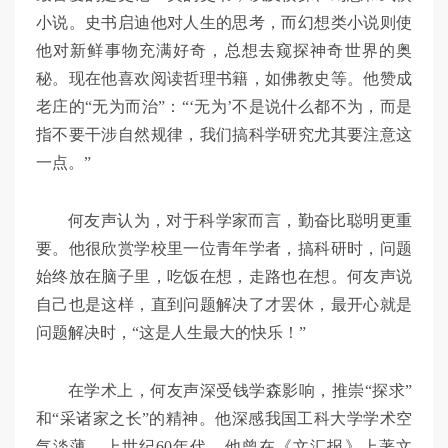
小说。史书启迪他对人生的思考，而幻想类小说则使
他对新鲜事物充满好奇，总想去窥探神奇世界的奥
秘。现在他喜欢阅读哲理书籍，如佛教史等。他赞成
老庄的“无为而治”：“‘无为’不是说什么都不为，而是
指不要干涉自然规律，我们搞科学研究尤其要注意这
一点。”
何友声认为，对于科学家而言，勤奋比聪明更重
要。他很欣赏学校里一位青年学者，搞科研时，问题
始终放在脑子里，吃饭在想，走路也在想。何友声说
自己也是这样，直到问题解决了才罢休，最开心就是
问题解决时，“这是人生最大的快乐！”
在学术上，何友声深受钱学森影响，推崇“探求”
和“采诸家之长”的精神。他深感我国工科大学学术空
气淡薄，上世纪60年代，他曾在《文汇报》上著文