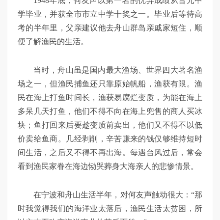
1948年底，何友声以第一名的优异成绩从晋元中
学毕业，并获全市市立中学十奖之一。毕业后等待高
考的半年里，父亲建议他去舟山群岛亲戚家短住，顺
便了解渔民的生活。
当时，舟山虽是国内最大渔场、世界四大著名渔
场之一，但渔民捕鱼还只靠原始帆船，渔获有限。渔
民在海上打鱼时间长，渔获易腐烂变质，为能在海上
多呆几天打鱼，他们不得不向在海上兜售的商人买冰
块；鱼打回来后要趁变质前卖出，他们又不得不以低
价卖给鱼商。几经剥削，辛苦赚来的钱仅够维持短时
间生活，之后又不得不再出海。每遇台风过后，常会
看到渔民家眷在海边恸哭葬身大海亲人的悲惨情景。
在宁波和舟山生活半年，对何友声触动很大：“那
时我觉得我们的海洋业太落后，渔民生活太贫困，所