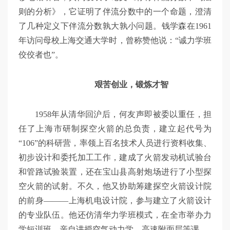
则的分析》，它证明了伴流分数中的一个命题，澄清
了几种定义下伴流分数孰大孰小问题。钱学森在1961
年访问母校上海交通大学时，曾称赞他说：“诚力学班
佼佼者也”。
艰苦创业，锻炼才智
1958年从清华回沪后，何友声即被委以重任，担
任了上海市研制探空火箭的总负责，建立起代号为
“106”的科研营，率领上百名技术人员进行资料收集、
初步设计和委托加工工作，建成了火箭发动机试验台
和管路试验装置，还在宝山县高射炮场进行了小型探
空火箭的试射。不久，他又协助筹建探空火箭设计院
的前身———上海机电设计院，参与建立了火箭设计
的专业队伍。他还仿清华力学班模式，在全市举办力
学短训班，亲自讲授空气动力学、高速附面层等课。