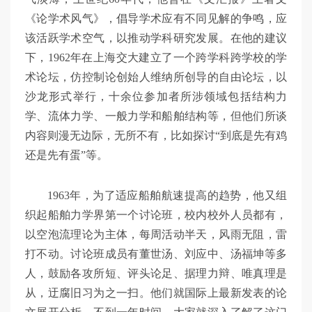
《论学术风气》，倡导学术应有不同见解的争鸣，应
该活跃学术空气，以推动学科研究发展。在他的建议
下，1962年在上海交大建立了一个跨学科跨学校的学
术论坛，仿控制论创始人维纳所创导的自由论坛，以
沙龙形式举行，十余位参加者所涉领域包括结构力
学、流体力学、一般力学和船舶结构等，但他们所谈
内容则漫无边际，无所不有，比如探讨“到底是先有鸡
还是先有蛋”等。
1963年，为了适应船舶航速提高的趋势，他又组
织起船舶力学界第一个讨论班，校内校外人员都有，
以空泡流理论为主体，每周活动半天，风雨无阻，雷
打不动。讨论班成员有董世汤、刘应中、汤福坤等多
人，鼓励各攻所短、评头论足、据理力辩、唯真理是
从，迂腐旧习为之一扫。他们就国际上最新发表的论