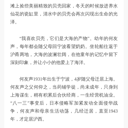
滩上捡些美丽精致的贝壳回家，冬天的时候放进养水
仙花的瓷缸里，清水中的贝壳会再次闪现出生命的光
泽。
“我喜欢贝壳，它们是大海的产物”。幼年的何友
声，每年都会随父母回宁波看望奶奶。坐轮船往返于
沪甬两地，大海的波澜壮阔，在他童年的记忆中留下
深刻印象，并让小小的他爱上了海洋。
何友声1931年出生于宁波，4岁随父母迁居上海。
何友声之父何仰之，当药铺学徒，尚未成年，只身到
上海谋生，稍有积累后合伙经商，一生经营机油业。
“八一三”事变后，日本侵略军加紧发动全面侵华战
争，何友声和母亲生活动荡，几经迁居，直至1943
年，才定居沪西。