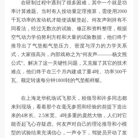
在研制过程中遇到了很多困难，其中一个就是功
率计算难题。当时有人按动量定理推算，需使用2000
千瓦功率的发动机才能使该艇垫起。何友声则持有不
同看法，经过无数次的试验、修正和资料整理，根据
空气动力学伯努利方程和大量的试验数据，他们终于
推导出了气垫船气垫压力、密度与浮力的力学关系
式，大家很高兴，内部戏称之为“何友声———杨文熊
公式”。解决了这一关键性问题，又克服了其它的技术
难点，他们终于在三个月内建成了重4吨、功率500千
瓦、额定转速每分钟1800转的气垫船样艇。
在上海龙华机场试飞那天，校领导和许多同志都
来到现场，看着那个在毫无参照和经验的前提下造出
来的4米长、2.5米宽、4吨多重的庞然大物，人们对它
能否起飞心存疑虑。何友声对自己的理论推导和小模
型的试验结果充满信心，一声令下，驾驶员开动了发