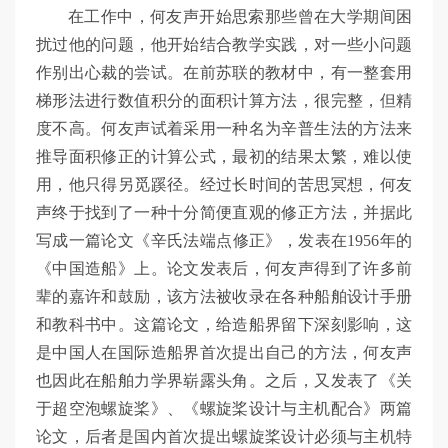
在工作中，何友声开始思索那些曾在大学期间困
扰过他的问题，他开始结合教学实践，对一些小问题
作别出心裁的尝试。在前苏联的教材中，有一整套用
梯形法进行数值积分的面积计算方法，很完整，但精
度不高。何友声试着采用一种名为辛普生法的方法来
推导面积修正的计算公式，最初的结果太繁，难以使
用，他只得另觅蹊径。经过长时间的苦思冥想，何友
声终于找到了一种十分简便直观的修正方法，并据此
写成一篇论文《辛氏法端点修正》，发表在1956年的
《中国造船》上。论文发表后，何友声得到了许多前
辈的嘉许和鼓励，该方法被收录在各种船舶设计手册
和教科书中。这篇论文，给造船界留下深刻影响，这
是中国人在国际造船界首次提出自己的方法，何友声
也因此在船舶力学界崭露头角。之后，又发表了《关
于超空泡螺旋桨》、《螺旋桨设计与主机配合》两篇
论文，后者是国内首次提出螺旋桨设计必须与主机特