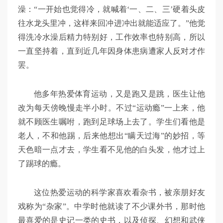
澡：“一开始也觉得冷，就喊着‘一、二、三’硬着头皮
往水龙头里冲，这样来回冲进冲出就能适应了。”他觉
得洗冷水澡后精力特别好，工作效率也特别高，所以
一直坚持着，直到近几年因身体患病遭家人反对才作
罢。
他多年热爱体育运动，又是跑又是跳，医生让他
改为每天傍晚慢走半小时。不过“运动瘾”一上来，他
就不顾医生嘱咐，跑到足球场上去了。学生们看他是
老人，不和他踢，后来他想出“瞒天过海”的妙招，等
天色暗一点才去，学生看不见他的白头发，他才过上
了踢球的瘾。
这位热爱运动的科学家喜欢看杂书，被亲朋好友
戏称为“杂家”。中学时他就读了不少课外书，那时他
最喜爱的是史记一类的史书，以及侦探、幻想和武侠