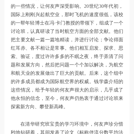
的一些情况，让何友声深受影响。20世纪30年代初，
国际上刚刚兴起航空业，那时飞机的速度很低，该校
的一帮年轻博士在冯·卡门教授的带领下，组成了一个
讨论班，认真研读了当时航空方面的全部文献。他们
把主要文献一篇一篇地精读，并进行讨论；争论得面
红耳赤、各不相让是常事。他们相互启发、探求、思
索、验证，度过许许多多的不眠之夜，终于弄清了问
题和发展方向，然后把问题一个个加以解决，为航空
和航天业的发展做出了巨大的贡献。后来，这个组中
的许多成员都成为国际航空界的权威。钱学森介绍的
这些情况，给予年轻的何友声很大的启示，几乎成了
他永恒的信念，至今，何友声仍热衷于通过讨论班来
探索新方向、攀登新高峰。
在清华研究班宝贵的学习环境中，何友声珍分惜
秒地钻研着，其间发表了论文《标称伴流分数平均法