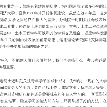
的专业之一，曾经有着辉煌的历史，为祖国造就了很多孙钧院士这
同济大学，直到1986年才开始恢复建设，虽然在这20年里，交
他知名大学之间还存在很大的差距。孙钧院士时刻关注母校发
建工专业，孙钧院士殷切提出三点期待：首先，土木工程虽然
展当中，土木工程学科可以和其他学科交叉融合，适应学科发
导学生关心国内外发展的前沿动态，运用理论研究解决实际问题
学生带去更加新颖的知识内容。
的特色，不能别人做什么做的好，我们也去搞什么，亦步亦趋是
点很重要。
老院士还时刻关注青年学子的成长成才。孙钧说：“现在的大
面临着更大的压力，要自己找工作，成家立业，抚养老人等等
这种刻苦钻研的精神还是需要现在的年轻人学习的。”他语重心
己独立钻研、独立学习的能力和方法，只要掌握了好的方法，在