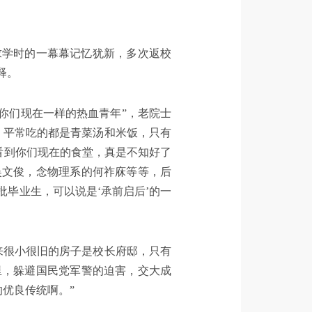
求学时的一幕幕记忆犹新，多次返校
释。
像你们现在一样的热血青年”，老院士
，平常吃的都是青菜汤和米饭，只有
看到你们现在的食堂，真是不知好了
吴文俊，念物理系的何祚庥等等，后
毕业生，可以说是‘承前启后’的一
来很小很旧的房子是校长府邸，只有
里，躲避国民党军警的迫害，交大成
优良传统啊。”