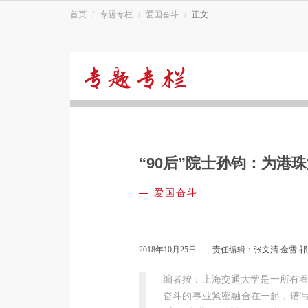
首页
专题专栏
爱国奋斗
正文
爱
国
“90后”院士孙钧：为港
奋
—
爱国奋斗
斗
2018年10月25日
责任编辑：张文清 金雪 
编者按：上海交通大学是一所有
奋斗的事业紧密融合在一起，谱写