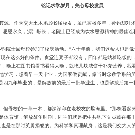
铭记求学岁月，关心母校发展
其源。作为交大土木系1949届校友，虽已离校多年，孙钧却对
。思恩永久，源沛脉长，老院士已经成为饮水思源精神的最佳诠
的孙钧院士回母校参加了校庆活动。“六十年前，我们这帮人也是
们现在这么好的条件。食堂连凳子都没有，四年都是站着吃饭的
祭’，晚上在图书馆看书看得太晚，就吃几块咸饼干补充营养，我
地学习，想着早一天毕业，为国家做贡献，像当时念数学系的
是四九年毕业的，是解放前的最后一批毕业生，也是解放后第一批
，但母校的一草一木，都深深印在老校友的脑海里。“那栋看起
是体育馆，解放战争时期，同学们就是把中共地下党员藏在那
烈士也是在那时英勇捐躯的。为科学和真理献身，这是我们交大人的