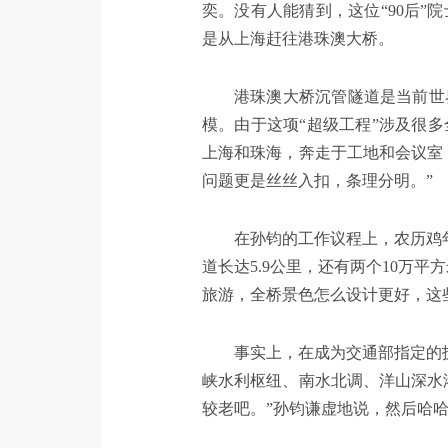
奕。没有人能猜到，这位“90后
是从上海赶往港珠澳大桥。
港珠澳大桥沉管隧道是当前世
模。由于这项“超级工程”涉及很
上海和珠海，奔走于工地和会议室
问题更是丝丝入扣，条理分明。”
在孙钧的工作议程上，农历鸡
道长达5.9公里，还有两个10万
旅游，全桥景色怎么设计更好，这
事实上，在成为交通部指定的
峡水利枢纽、南水北调、洋山深水
较老吧。”孙钧谦虚地说，然后哈