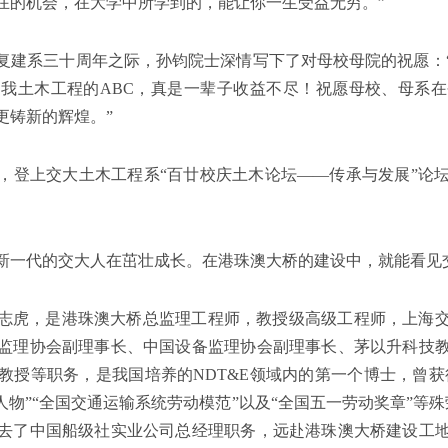
在的机会，在大学中所学到的，能让你一生受益无穷。”
系恢复建系三十周年之际，孙钧院士深情写下了对母校母院的祝愿：
我土木工程的ABC，真是一辈子收益不尽！祝愿母校、母系
更铸新的辉煌。”
校，登上交大土木工程系“百廿校庆土木论坛——传承与发展”论
新一代的交大人在茁壮成长。在港珠澳大桥的建设中，就能看见
友程志虎，是港珠澳大桥总监理工程师，教授级高级工程师，上海
监理协会副理事长、中国设备监理协会副理事长、茅以升科技
教授等职务，是我国培养的NDT&E领域内的第一个博士，曾获得
物”“全国交通运输系统劳动模范”以及“全国五一劳动奖章”等殊
去了中国船级社实业公司总经理职务，远赴港珠澳大桥建设工