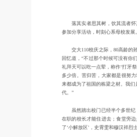
落其实者思其树，饮其流者怀
参加分享活动，时刻心系母校发展
交大110校庆之际，80高龄
回忆道，“不过那个时候可没有你
礼拜天可以吃一点荤，称作‘打牙
多少倍。苦归苦，大家都是很努力
来都成为了祖国的栋梁之材。我们
代。”
虽然踏出校门已经半个多世纪
在职的校长才能住进去；食堂旁边
了‘小解放区’，史霄雯和穆汉祥