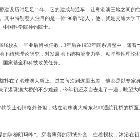
大桥建设历时足足15年。它的建成与通车，让粤港澳三地之间的
其中特别惹人注目的是一位“90后”老人，他，就是交通大学工
、中国科学院孙钧院士。
49届校友，毕业后留校任教，3年后在1952年院系调整中，随
地下结构理论研究，对发展地下结构流变力学、粘弹塑性理论
、国家基金和科技攻关任务。
都扑在了港珠澳大桥上。过去每次到这里出差，他都是以专家
解决了港珠澳大桥的不少难题，今年初还亲自去走了一遍，眺望大
龄的孙钧院士心情格外舒坦，站在港珠澳大桥东岛非通航孔桥的桥
界的珠穆朗玛峰”。穿着薄薄的羽绒外套、拄着拐杖，沐浴在