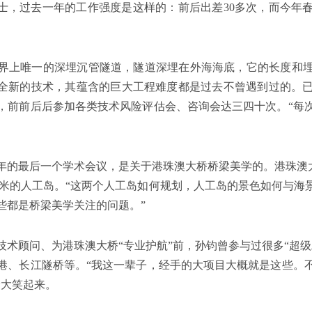
”院士，过去一年的工作强度是这样的：前后出差30多次，而今年
界上唯一的深埋沉管隧道，隧道深埋在外海海底，它的长度和
多全新的技术，其蕴含的巨大工程难度都是过去不曾遇到过的。
，前前后后参加各类技术风险评估会、咨询会达三四十次。“每
年的最后一个学术会议，是关于港珠澳大桥桥梁美学的。港珠澳大桥
平方米的人工岛。“这两个人工岛如何规划，人工岛的景色如何与
些都是桥梁美学关注的问题。”
技术顾问、为港珠澳大桥“专业护航”前，孙钧曾参与过很多“超级
港、长江隧桥等。“我这一辈子，经手的大项目大概就是这些。
哈大笑起来。